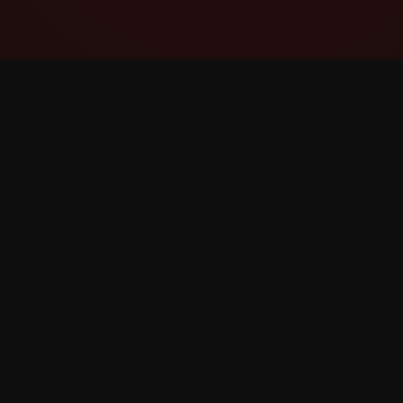
YouTube Super Thanks Counter
तपशीलवार सांख्यिकी आणि अंतर्दृष्टीसह Super Thanks
ट्रॅक आणि विश्लेषण करा.
©
2026
YouTube Super Thanks Counter. सर्व हक्क सुरक्षि