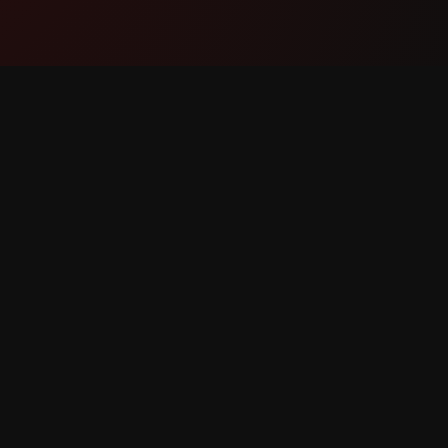
उत्पादन
समर्थन
वैशिष्ट्ये
आमच्याशी स
हे कसे काम करते
बग नोंदवा
डाउनलोड करा
वैशिष्ट्य वि
त.