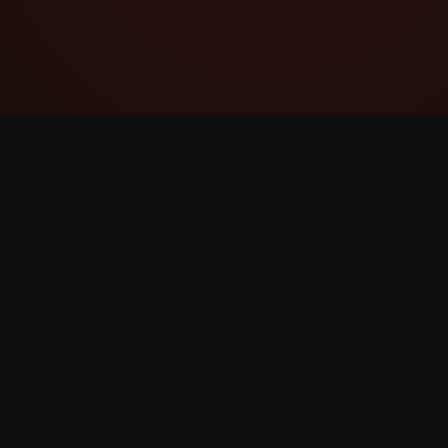
YouTube Super Thanks Counter
വിശദമായ സ്ഥിതിവിവരക്കണക്കുകളും
നിരീക്ഷണങ്ങളും ഉപയോഗിച്ച് Super Thanks
ട്രാക്ക് ചെയ്യുകയും വിശകലനം
ചെയ്യുകയും ചെയ്യുക.