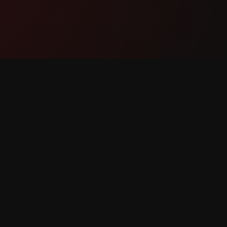
ഉൽപ്പന്നം
പിന്തു
സവിശേഷതകൾ
ഞങ്ങളു
ഇത് എങ്ങനെ
ബന്ധപ്പ
പ്രവർത്തിക്കുന്നു
ബഗ് റിപ്
ഡൗൺലോഡ്
സവിശേ