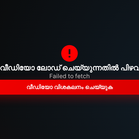
വീഡിയോ ലോഡ് ചെയ്യുന്നതിൽ പിഴവ
Failed to fetch
വീഡിയോ വിശകലനം ചെയ്യുക