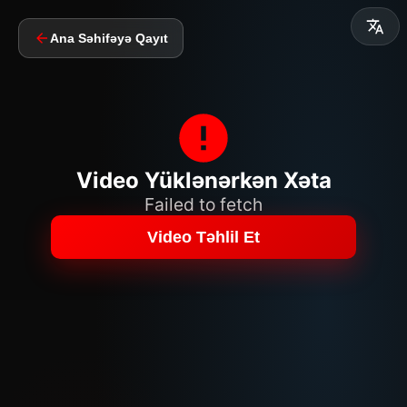
Ana Səhifəyə Qayıt
Video Yüklənərkən Xəta
Failed to fetch
Video Təhlil Et