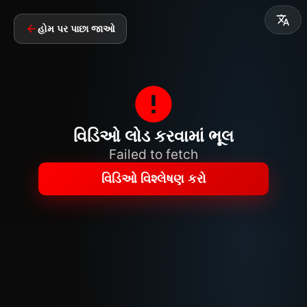
હોમ પર પાછા જાઓ
વિડિઓ લોડ કરવામાં ભૂલ
Failed to fetch
વિડિઓ વિશ્લેષણ કરો