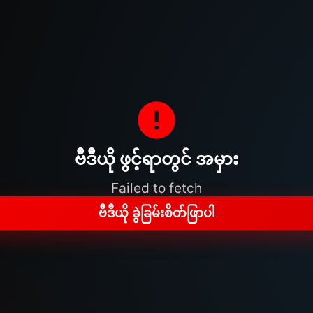
ဗီဒီယို ဖွင့်ရာတွင် အမှား
Failed to fetch
ဗီဒီယို ခွဲခြမ်းစိတ်ဖြာပါ