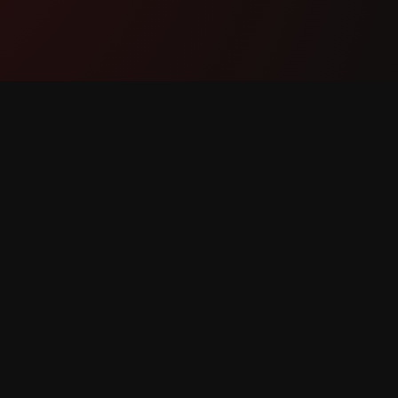
ထုတ်ကုန်
ပံ့ပိုးမှု
အင်္ဂါရပ်များ
ကျွန်ုပ်တ
အလုပ်လုပ်ပုံ
အမှား သတင
ဒေါင်းလုဒ်လုပ်ပါ
အင်္ဂါရပ် 