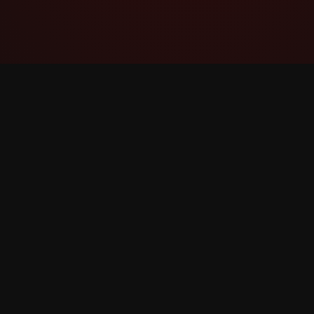
YouTube Super Thanks Counter
အသေးစိတ် စာရင်းအင်းများနှင့် ထိုးထွင်းသိမြင်မှု
များဖြင့် Super Thanks ကို ခြေရာခံပြီး
ခွဲခြမ်းစိတ်ဖြာပါ။