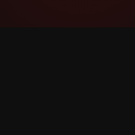
YouTube Super Thanks Counter
Проследявайте и анализирайте
Суперблагодарности с подробна
статистика и прозрения.