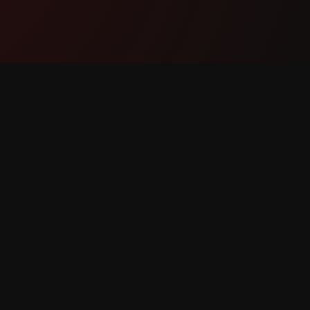
Продукт
Поддр
Функции
Свържет
Как работи
Докладв
Изтегли
Заявка 