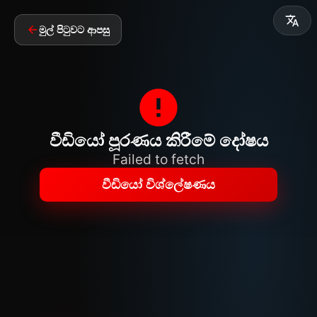
මුල් පිටුවට ආපසු
වීඩියෝ පූරණය කිරීමේ දෝෂය
Failed to fetch
වීඩියෝ විශ්ලේෂණය