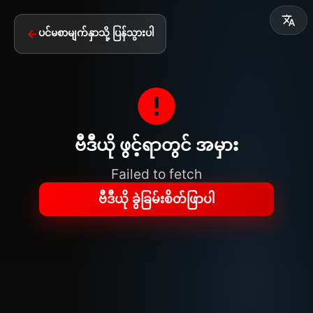
ပင်မစာမျက်နှာသို့ ပြန်သွားပါ
ဗီဒီယို ဖွင့်ရာတွင် အမှား
Failed to fetch
ဗီဒီယို ခွဲခြမ်းစိတ်ဖြာပါ