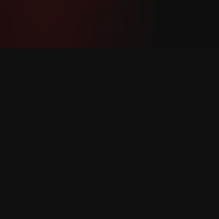
YouTube Super Thanks Counter
အသေးစိတ် စာရင်းအင်းများနှင့် ထိုးထွင်းသိမြင်မှု
များဖြင့် Super Thanks ကို ခြေရာခံပြီး
ခွဲခြမ်းစိတ်ဖြာပါ။
ထုတ်ကုန်