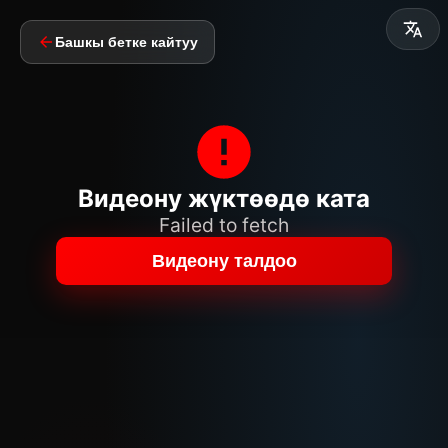
Башкы бетке кайтуу
Видеону жүктөөдө ката
Failed to fetch
Видеону талдоо