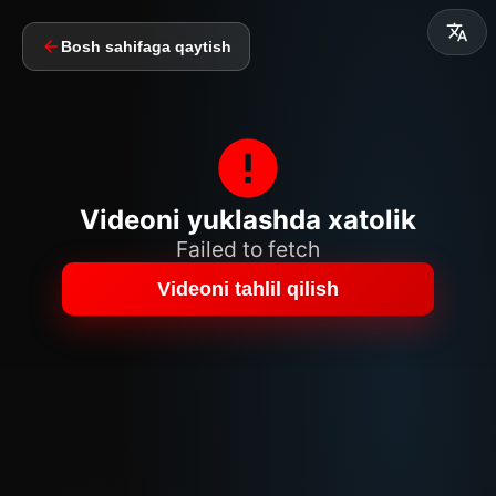
Bosh sahifaga qaytish
Videoni yuklashda xatolik
Failed to fetch
Videoni tahlil qilish