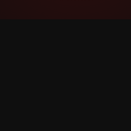
YouTube Super Thanks Counter
Rastrea y analiza Super Thanks con
estadísticas e información detallada.
©
2026
YouTube Super Thanks Counter. Todos los d