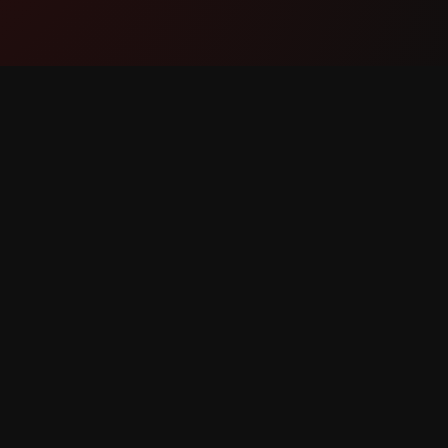
Producto
Soport
Funciones
Contáct
Cómo funciona
Reportar
Descargar
Solicitar
erechos reservados.