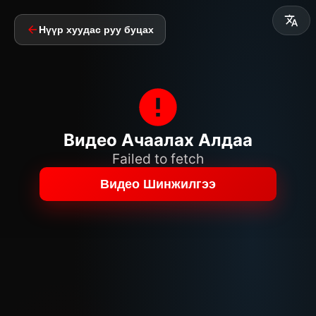
Нүүр хуудас руу буцах
Видео Ачаалах Алдаа
Failed to fetch
Видео Шинжилгээ