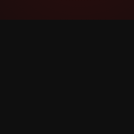
YouTube Super Thanks Counter
通过详细的统计数据和见解跟踪和分析 Super
Thanks。
©
2026
YouTube Super Thanks Counter。保留所