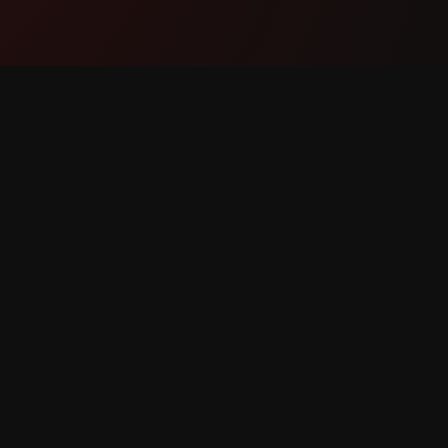
产品
支持
功能
联系我们
工作原理
报告错误
下载
功能请求
有权利。