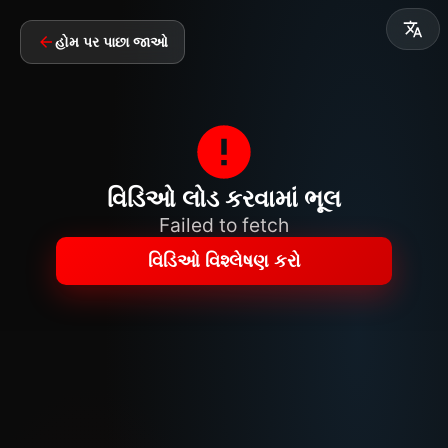
હોમ પર પાછા જાઓ
વિડિઓ લોડ કરવામાં ભૂલ
Failed to fetch
વિડિઓ વિશ્લેષણ કરો