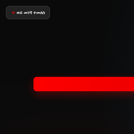
ወደ መነሻ ተመለስ