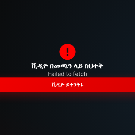
ቪዲዮ በመጫን ላይ ስህተት
Failed to fetch
ቪዲዮ ይተንትኑ