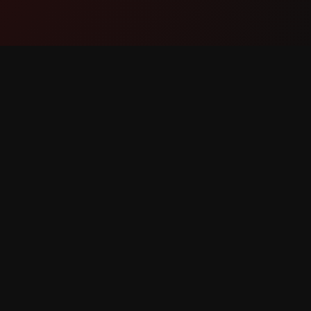
ምርት
ድጋፍ
ባህሪያት
አግኙን
እንዴት እንደሚሰራ
ስህተት ሪ
አውርድ
ባህሪ ጥያቄ
የተጠበቁ ናቸው።