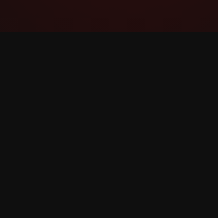
YouTube Super Thanks Counter
ዝርዝር ስታትስቲክስ እና ግንዛቤዎች ጋር Super Thanks
ይከታተሉ እና ይተንትኑ።
©
2026
YouTube Super Thanks ቆጣሪ። ሁሉም መብቶች 