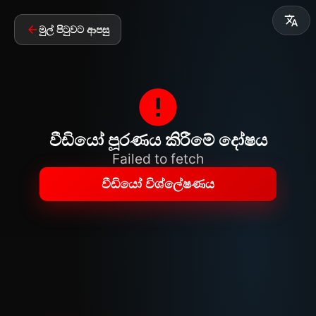
මුල් පිටුවට ආපසු
වීඩියෝ පූරණය කිරීමේ දෝෂය
Failed to fetch
වීඩියෝ විශ්ලේෂණය