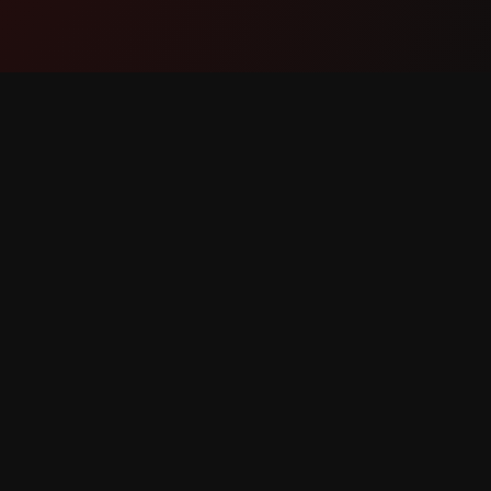
Өнім
Қолдау
Мүмкіндіктер
Бізбен 
Бұл қалай жұмыс істейді
Қатені 
Жүктеу
Мүмкінд
құқықтар қорғалған.