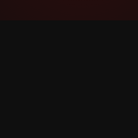
YouTube Super Thanks Counter
Толық статистика және түсініктемелермен
Super Thanks-ты бақылау және талдау.
©
2026
YouTube Super Thanks Есептегіш. Барлық 