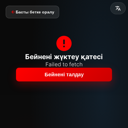
Басты бетке оралу
Бейнені жүктеу қатесі
Failed to fetch
Бейнені талдау