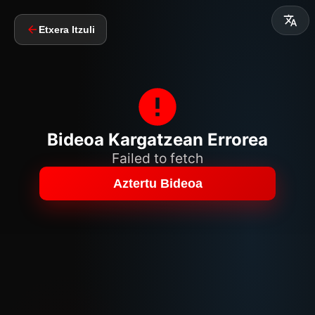
Etxera Itzuli
Bideoa Kargatzean Errorea
Failed to fetch
Aztertu Bideoa