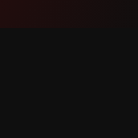
Ապրանք
Աջակցո
Հնարավորություններ
Կապվե
Ինչպես է Աշխատում
Հաղորդ
Ներբեռնել
Հնարավ
Հարցու