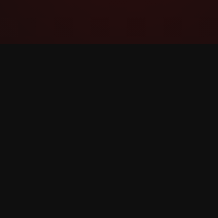
YouTube Super Thanks Counter
Հետևեք և վերլուծեք Super Thanks-ը
մանրամասն վիճակագրությամբ և
մանրամասնություններով: