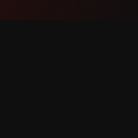
პროდუქტი
მხარდა
ფუნქციები
დაგვიკა
როგორ მუშაობს
შეცდომი
ჩამოტვირთვა
ფუნქციი
ბა დაცულია.