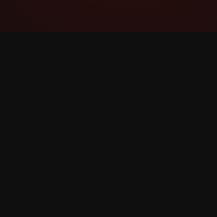
YouTube Super Thanks Counter
Seguir e analizar Super Grazas con
estatísticas e informacións detalladas.
©
2026
Contador de YouTube Super Grazas. Todos o