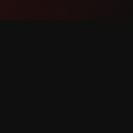
Produto
Soport
Características
Contáct
Como Funciona
Reportar
Descargar
Solicitu
Caracter
s dereitos reservados.