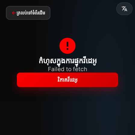
ត្រលប់ទៅទំព័រដើម
កំហុសក្នុងការផ្ទុកវីដេអូ
Failed to fetch
វិភាគវីដេអូ