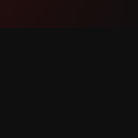
Ապրանք
Աջակցո
Հնարավորություններ
Կապվե
Ինչպես է Աշխատում
Հաղորդ
Ներբեռնել
Հնարավ
Հարցու