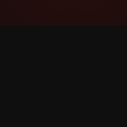
YouTube Super Thanks Counter
Հետևեք և վերլուծեք Super Thanks-ը
մանրամասն վիճակագրությամբ և
մանրամասնություններով: