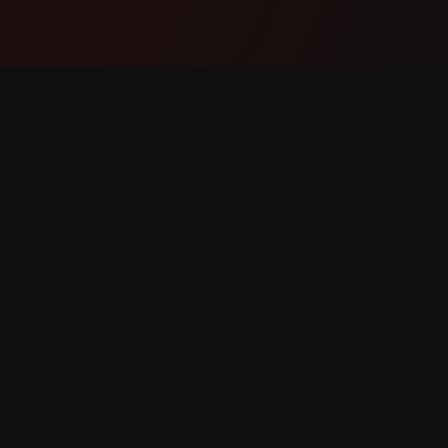
उत्पादन
समर्थन
सुविधाहरू
हामीलाई सम्प
यसले कसरी काम गर्छ
बग रिपोर्ट गर
डाउनलोड
सुविधा अनु
षित।