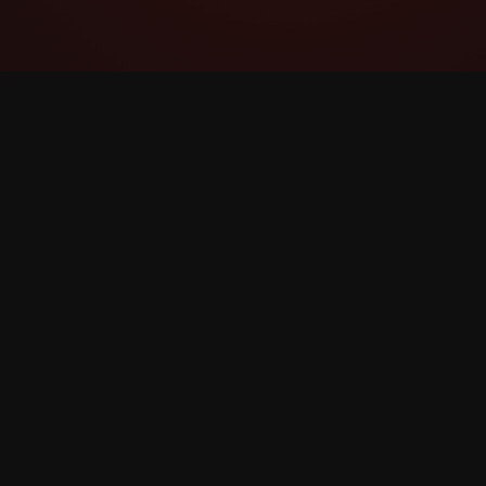
YouTube Super Thanks Counter
विस्तृत तथ्याङ्क र अन्तर्दृष्टिहरूको साथ Super Thanks
ट्र्याक र विश्लेषण गर्नुहोस्।
©
2026
YouTube Super Thanks काउन्टर। सबै अधिकार सुरक्