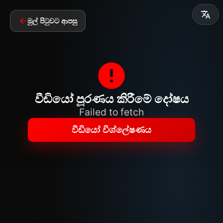
මුල් පිටුවට ආපසු
වීඩියෝ පූරණය කිරීමේ දෝෂය
Failed to fetch
වීඩියෝ විශ්ලේෂණය