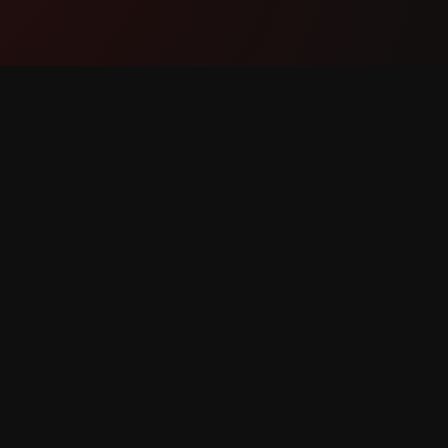
Sản phẩm
Hỗ trợ
Tính năng
Liên hệ
Cách hoạt động
Báo cáo 
Tải xuống
Yêu cầu 
 bản quyền.