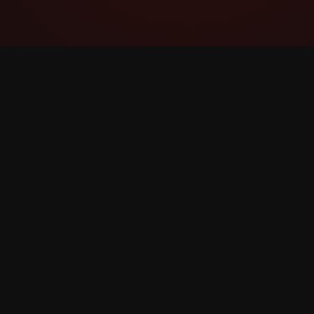
YouTube Super Thanks Counter
Theo dõi và phân tích Super Thanks với thống
kê và thông tin chi tiết chi tiết.
©
2026
YouTube Super Thanks Counter. Đã đăng ký