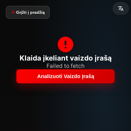
Grįžti į pradžią
Klaida įkeliant vaizdo įrašą
Failed to fetch
Analizuoti Vaizdo Įrašą