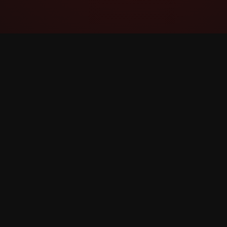
YouTube Super Thanks Counter
Spor og analyser Supertakk med detaljert
statistikk og innsikt.
©
2026
YouTube Supertakk Counter. Alle rettigheter