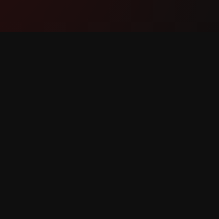
Produkt
Støtte
Funksjoner
Kontakt 
Slik fungerer det
Rapporte
Last ned
Funksjon
 forbeholdt.