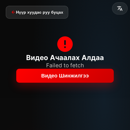
Нүүр хуудас руу буцах
Видео Ачаалах Алдаа
Failed to fetch
Видео Шинжилгээ