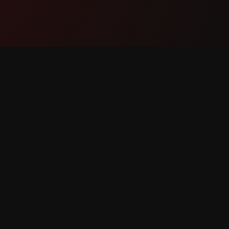
Ապրանք
Աջակցո
Հնարավորություններ
Կապվե
Ինչպես է Աշխատում
Հաղորդ
Ներբեռնել
Հնարավ
Հարցու