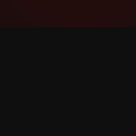
YouTube Super Thanks Counter
Հետևեք և վերլուծեք Super Thanks-ը
մանրամասն վիճակագրությամբ և
մանրամասնություններով: