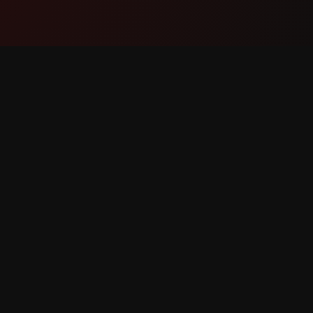
Proizvod
Podršk
Značajke
Kontakti
Kako funkcionira
Prijavite
Preuzmi
Zahtjev 
ridržana.