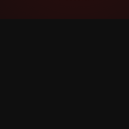
YouTube Super Thanks Counter
Pratite i analizirajte Super Thanks s detaljnim
statistikama i uvid ima.
©
2026
YouTube Super Thanks Counter. Sva prava p