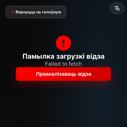
Вярнуцца на галоўную
Памылка загрузкі відэа
Failed to fetch
Прааналізаваць відэа