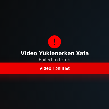
Video Yüklənərkən Xəta
Failed to fetch
Video Təhlil Et