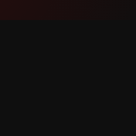
Məhsul
Dəstək
Xüsusiyyətlər
Bizimlə 
Necə İşləyir
Xəta Bild
Yüklə
Xüsusiyy
r qorunur.