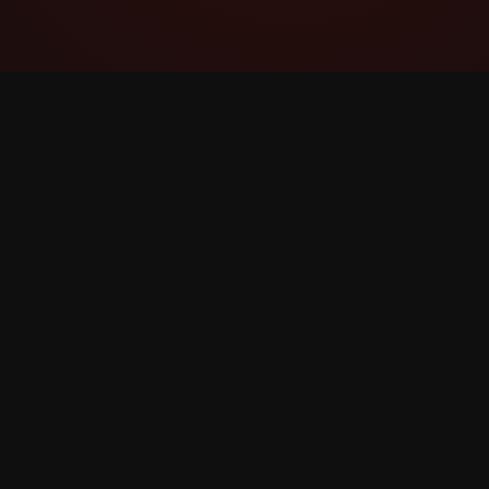
YouTube Super Thanks Counter
Ətraflı statistikalar və məlumatlarla Super
Sağol-u izləyin və təhlil edin.
©
2026
YouTube Super Sağol Sayğac. Bütün hüquqla