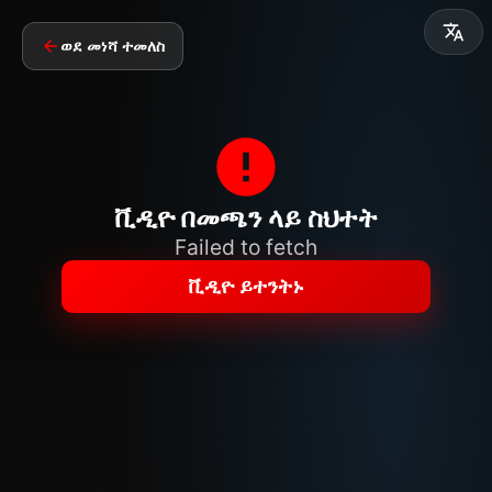
ወደ መነሻ ተመለስ
ቪዲዮ በመጫን ላይ ስህተት
Failed to fetch
ቪዲዮ ይተንትኑ