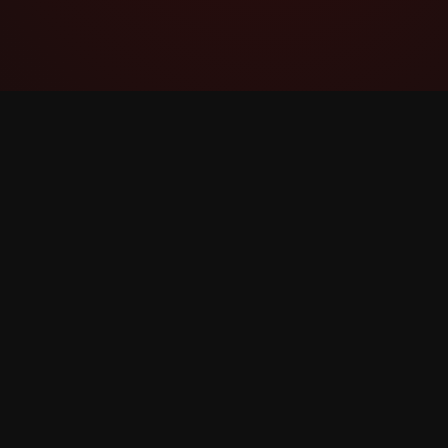
YouTube Super Thanks Counter
အသေးစိတ် စာရင်းအင်းများနှင့် ထိုးထွင်းသိမြင်မှု
များဖြင့် Super Thanks ကို ခြေရာခံပြီး
ခွဲခြမ်းစိတ်ဖြာပါ။