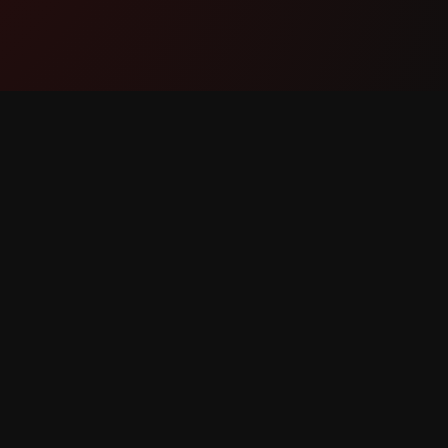
ထုတ်ကုန်
ပံ့ပိုးမှု
အင်္ဂါရပ်များ
ကျွန်ုပ်တ
အလုပ်လုပ်ပုံ
အမှား သတင
ဒေါင်းလုဒ်လုပ်ပါ
အင်္ဂါရပ် 