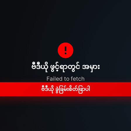
ဗီဒီယို ဖွင့်ရာတွင် အမှား
Failed to fetch
ဗီဒီယို ခွဲခြမ်းစိတ်ဖြာပါ