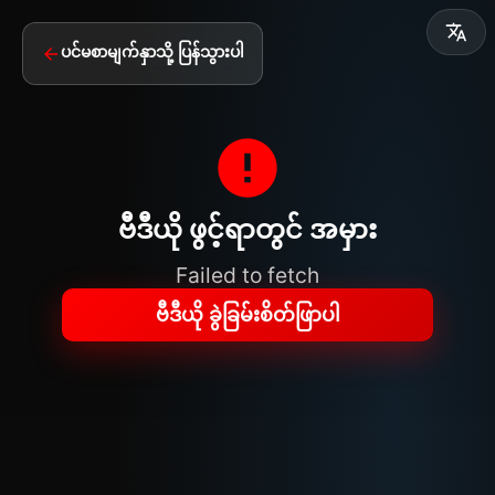
ပင်မစာမျက်နှာသို့ ပြန်သွားပါ
ဗီဒီယို ဖွင့်ရာတွင် အမှား
Failed to fetch
ဗီဒီယို ခွဲခြမ်းစိတ်ဖြာပါ