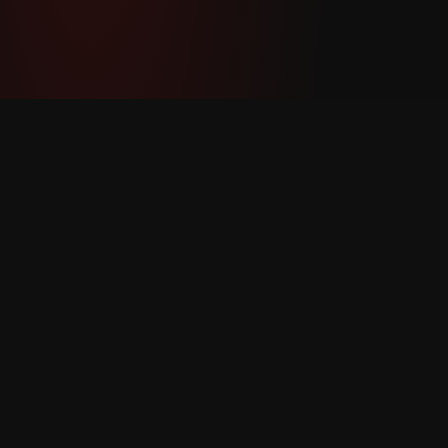
YouTube Super Thanks Counter
အသေးစိတ် စာရင်းအင်းများနှင့် ထိုးထွင်းသိမြင်မှု
များဖြင့် Super Thanks ကို ခြေရာခံပြီး
ခွဲခြမ်းစိတ်ဖြာပါ။
ထုတ်ကုန်