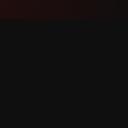
Proizvod
Podršk
Značajke
Kontakti
Kako funkcionira
Prijavite
Preuzmi
Zahtjev 
žana.