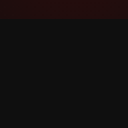
YouTube Super Thanks Counter
Pratite i analizirajte Superhvala s detaljnim
statistikama i uvidima.
©
2026
YouTube Superhvala Brojač. Sva prava zadr