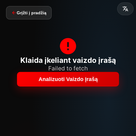
Grįžti į pradžią
Klaida įkeliant vaizdo įrašą
Failed to fetch
Analizuoti Vaizdo Įrašą