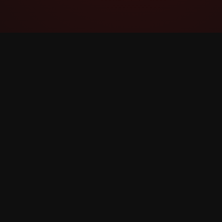
YouTube Super Thanks Counter
Jarraitu eta aztertu Super Thanks estatistika
eta ikuspegi zehatzekin.
©
2026
YouTube Super Thanks Kontagailua. Eskubide