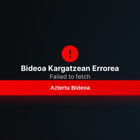
Bideoa Kargatzean Errorea
Failed to fetch
Aztertu Bideoa