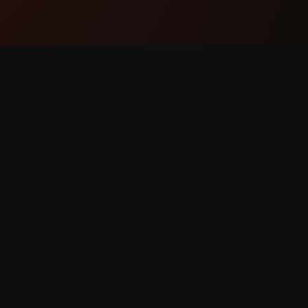
Produktua
Lagunt
Ezaugarriak
Jarri Gu
Nola Funtzionatzen Duen
Harrema
Deskargatu
Errorea
Ezaugarr
 guztiak erreserbaturik.