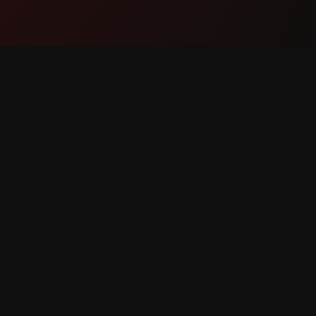
Produk
Dukung
Fitur
Hubungi
Cara kerjanya
Laporka
Unduh
Perminta
lindungi.