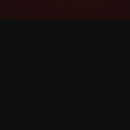
YouTube Super Thanks Counter
Lacak dan analisis Super Thanks dengan
statistik dan wawasan terperinci.
©
2026
YouTube Super Thanks Counter. Hak cipta di