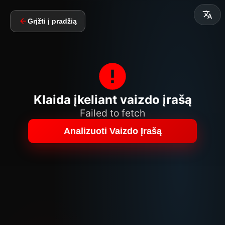
Grįžti į pradžią
Klaida įkeliant vaizdo įrašą
Failed to fetch
Analizuoti Vaizdo Įrašą