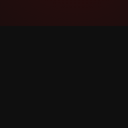
YouTube Super Thanks Counter
వివరణాత్మక గణాంకాలు మరియు అంతర్దృష్టులతో
Super Thanks ను ట్రాక్ చేయండి మరియు
విశ్లేషించండి.