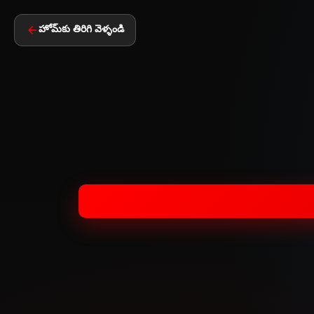
హోమ్‌కు తిరిగి వెళ్ళండి