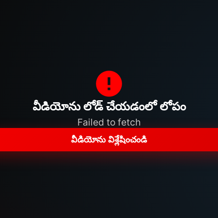
వీడియోను లోడ్ చేయడంలో లోపం
Failed to fetch
వీడియోను విశ్లేషించండి