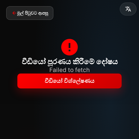
මුල් පිටුවට ආපසු
වීඩියෝ පූරණය කිරීමේ දෝෂය
Failed to fetch
වීඩියෝ විශ්ලේෂණය