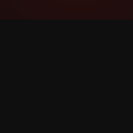
YouTube Super Thanks Counter
বিস্তাৰিত পৰিসংখ্যা আৰু অন্তৰ্দৃষ্টিৰ সৈতে Super Thanks
ট্ৰেক আৰু বিশ্লেষণ কৰক।
©
2026
YouTube Super Thanks Counter। সকলো অধিকাৰ স