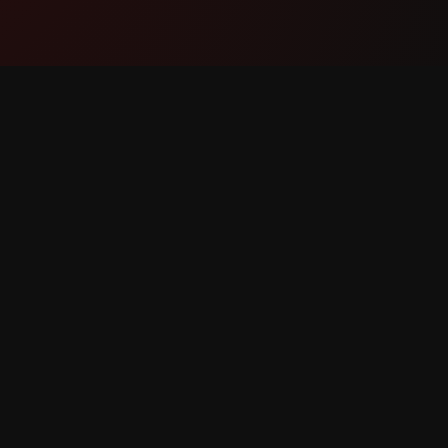
পণ্য
সমৰ্থন
বৈশিষ্ট্যসমূহ
যোগাযোগ ক
ই কেনেকৈ কাম কৰে
বাগ ৰিপৰ্ট ক
ডাউনল'ড
বৈশিষ্ট্য অনু
ংৰক্ষিত।