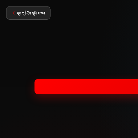
মূল পৃষ্ঠালৈ ঘূৰি যাওক