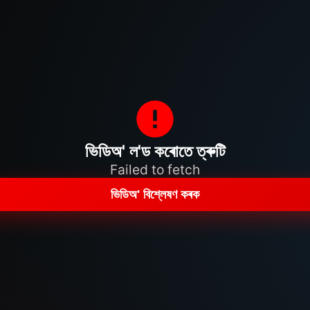
ভিডিঅ' ল'ড কৰোতে ত্ৰুটি
Failed to fetch
ভিডিঅ' বিশ্লেষণ কৰক