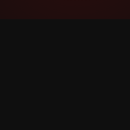
YouTube Super Thanks Counter
तपशीलवार सांख्यिकी आणि अंतर्दृष्टीसह Super Thanks
ट्रॅक आणि विश्लेषण करा.
©
2026
YouTube Super Thanks Counter. सर्व हक्क सुरक्षि