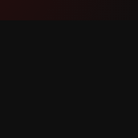
उत्पादन
समर्थन
वैशिष्ट्ये
आमच्याशी स
हे कसे काम करते
बग नोंदवा
डाउनलोड करा
वैशिष्ट्य वि
त.