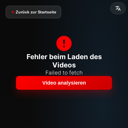
Zurück zur Startseite
Fehler beim Laden des
Videos
Failed to fetch
Video analysieren