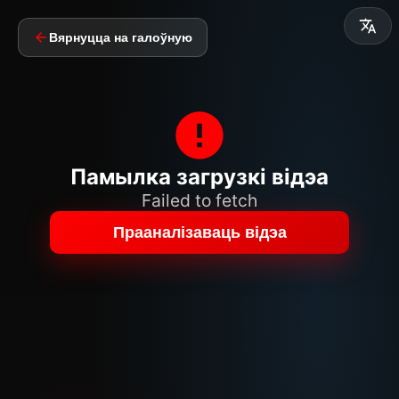
Вярнуцца на галоўную
Памылка загрузкі відэа
Failed to fetch
Прааналізаваць відэа