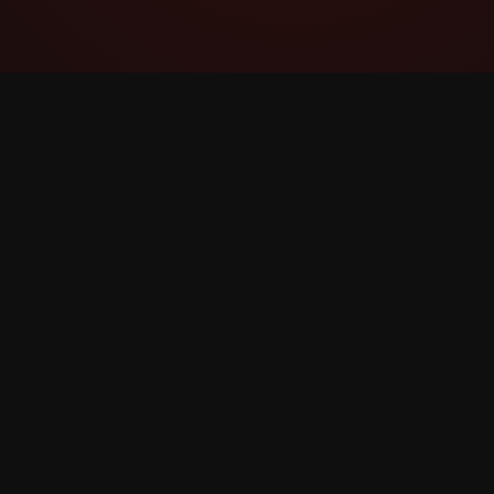
YouTube Super Thanks Counter
Відстежуйте та аналізуйте суперподяку з
детальною статистикою та інсайтами.
©
2026
YouTube суперподяку Лічильник. Всі права