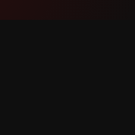
Продукт
Підтри
Функції
Зв'яжіт
Як це працює
Повідом
Завантажити
помилк
Запит фу
 захищені.