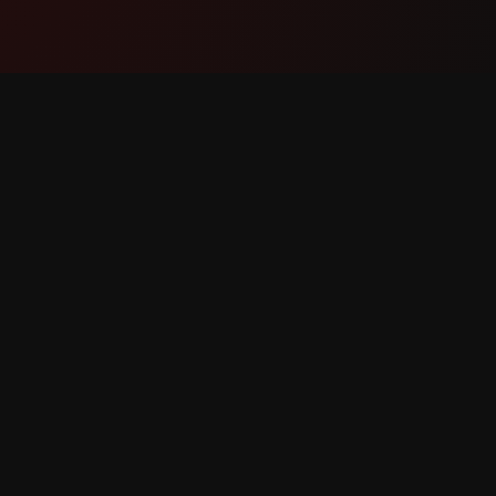
Производ
Поддр
Карактеристики
Контакт
Како Функционира
Пријави
Преземи
Барање 
Каракте
 задржани.