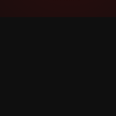
YouTube Super Thanks Counter
Следете и анализирајте Super Thanks со
детални статистики и увид.
©
2026
YouTube Super Thanks Бројач. Сите права